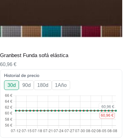
Granbest Funda sofá elástica
60,96
€
Historial de precio
30d
90d
180d
1Año