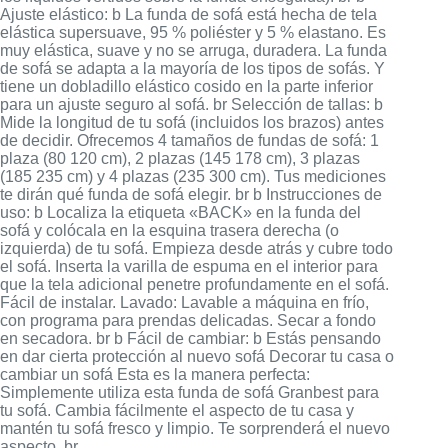
Ajuste elástico: b La funda de sofá está hecha de tela
elástica supersuave, 95 % poliéster y 5 % elastano. Es
muy elástica, suave y no se arruga, duradera. La funda
de sofá se adapta a la mayoría de los tipos de sofás. Y
tiene un dobladillo elástico cosido en la parte inferior
para un ajuste seguro al sofá. br Selección de tallas: b
Mide la longitud de tu sofá (incluidos los brazos) antes
de decidir. Ofrecemos 4 tamaños de fundas de sofá: 1
plaza (80 120 cm), 2 plazas (145 178 cm), 3 plazas
(185 235 cm) y 4 plazas (235 300 cm). Tus mediciones
te dirán qué funda de sofá elegir. br b Instrucciones de
uso: b Localiza la etiqueta «BACK» en la funda del
sofá y colócala en la esquina trasera derecha (o
izquierda) de tu sofá. Empieza desde atrás y cubre todo
el sofá. Inserta la varilla de espuma en el interior para
que la tela adicional penetre profundamente en el sofá.
Fácil de instalar. Lavado: Lavable a máquina en frío,
con programa para prendas delicadas. Secar a fondo
en secadora. br b Fácil de cambiar: b Estás pensando
en dar cierta protección al nuevo sofá Decorar tu casa o
cambiar un sofá Esta es la manera perfecta:
Simplemente utiliza esta funda de sofá Granbest para
tu sofá. Cambia fácilmente el aspecto de tu casa y
mantén tu sofá fresco y limpio. Te sorprenderá el nuevo
aspecto. br