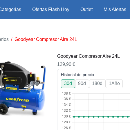
Categorias
Ofertas Flash Hoy
Outlet
Mis Alertas
rios
/
Goodyear Compresor Aire 24L
Goodyear Compresor Aire 24L
129,90
€
Historial de precio
30d
90d
180d
1Año