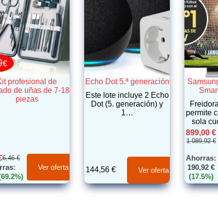
it profesional de
Echo Dot 5.ª generación
Samsun
ado de uñas de 7-18
Smart
Este lote incluye 2 Echo
piezas
Dot (5. generación) y
Freidora
1…
permite 
sola c
899,00
€
1.089,92
€
€
Ahorras:
6,46
€
rras:
190,92
€
Ver oferta
144,56
€
Ver oferta
(69.2%)
(17.5%)