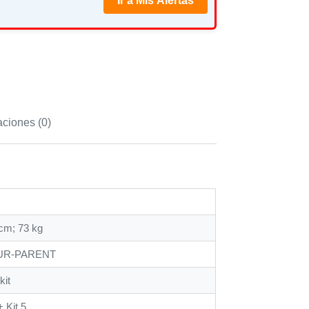
Ir a Mis Alertas
aciones (0)
 cm; 73 kg
UR-PARENT
kit
+ Kit 5