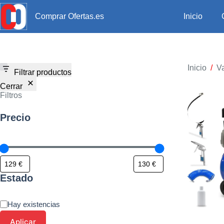
Inicio
Comprar Ofertas.es
Inicio
/
Va
Filtrar productos
Cerrar
Filtros
Precio
Estado
Hay existencias
Aplicar