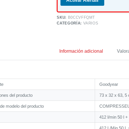
Activar Alertas
SKU:
B0CCVFFQMT
CATEGORÍA:
VARIOS
Información adicional
Valor
te
‎Goodyear
nes del producto
‎73 x 32 x 63, 5
de modelo del producto
‎COMPRESSE
‎412 l/min 50 l + 
‎412 L/Min 50 L 