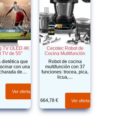
g TV OLED 4K
Cecotec Robot de
 TV de 55″
Cocina Multifunción
 dietética que
Robot de cocina
cocinar con una
multifunción con 37
ucharada de…
funciones: trocea, pica,
licua,…
Ver oferta
664,78
€
Ver oferta