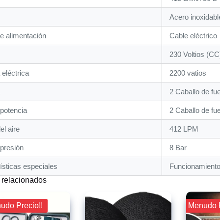
‎Acero inoxidabl
e alimentación
‎Cable eléctrico
‎230 Voltios (CC
 eléctrica
‎2200 vatios
‎2 Caballo de fu
potencia
‎2 Caballo de fu
el aire
‎412 LPM
presión
‎8 Bar
ísticas especiales
‎Funcionamiento 
 relacionados
nudo Precio!!
¡¡ Menudo 