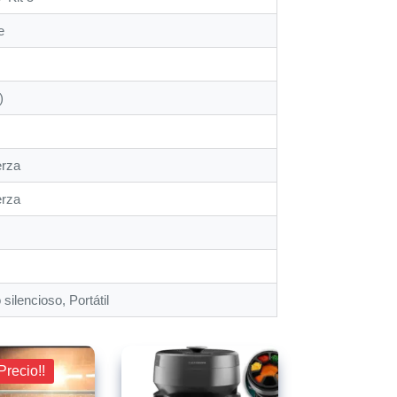
e
)
erza
erza
silencioso, Portátil
Precio!!