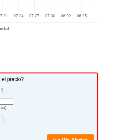
erta!
a el precio?
e)
cio)