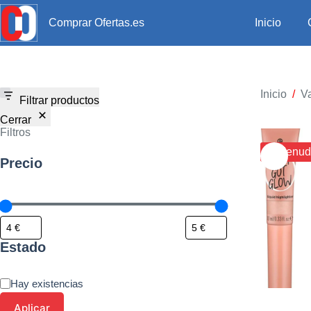
Inicio
Comprar Ofertas.es
Inicio
/
Va
Filtrar productos
Cerrar
Filtros
¡¡ Menud
Precio
Estado
Hay existencias
Aplicar