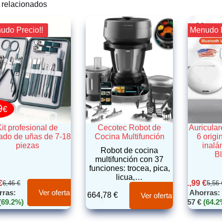
 relacionados
nudo Precio!!
¡¡ Menudo 
it profesional de
Cecotec Robot de
Auricula
ado de uñas de 7-18
Cocina Multifunción
6 origi
piezas
inalá
Robot de cocina
B
multifunción con 37
funciones: trocea, pica,
licua,…
€
1,99
€
6,46
€
5,56
rras:
Ahorras:
Ver oferta
664,78
€
Ver oferta
(69.2%)
3,57
€
(64.2