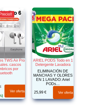
Precio!!
res TWS Air Pro
ARIEL PODS Todo en 1
nales. cascos
Detergente Lavadora
mbricos por
ELIMINACIÓN DE
luetooth
MANCHAS Y OLORES
EN 1 LAVADO: Ariel
PODs…
€
Ver oferta
25,99
€
Ver oferta
%)