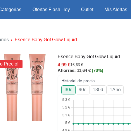
Categorias
Ofertas Flash Hoy
Outlet
Mis Alertas
rios
/
Esence Baby Got Glow Liquid
Esence Baby Got Glow Liquid
o Precio!!
4,99
€
16,63
€
Ahorras:
11,64
€
(70%)
Historial de precio
30d
90d
180d
1Año