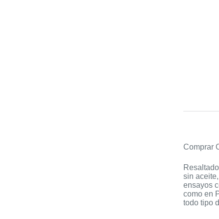
Comprar O
Resaltador
sin aceite
ensayos c
como en PE
todo tipo 