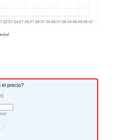
erta!
a el precio?
e)
cio)