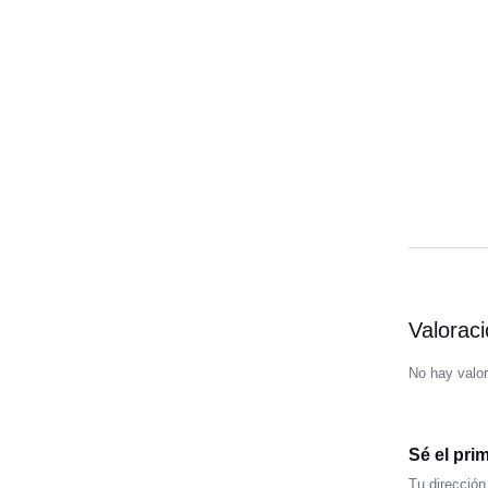
Valorac
No hay valo
Sé el pr
Tu dirección