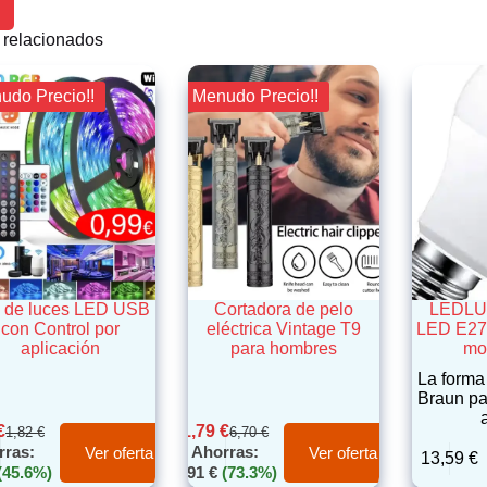
 relacionados
nudo Precio!!
¡¡ Menudo Precio!!
a de luces LED USB
Cortadora de pelo
LEDLU
con Control por
eléctrica Vintage T9
LED E27 
aplicación
para hombres
mo
La forma
Braun pa
€
1,79
€
1,82
€
6,70
€
rras:
Ahorras:
Ver oferta
Ver oferta
13,59
€
(45.6%)
4,91
€
(73.3%)