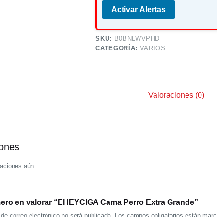
Activar Alertas
SKU:
B0BNLWVPHD
CATEGORÍA:
VARIOS
Valoraciones (0)
iones
raciones aún.
imero en valorar “EHEYCIGA Cama Perro Extra Grande”
 de correo electrónico no será publicada.
Los campos obligatorios están mar