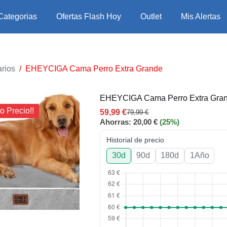
Categorias
Ofertas Flash Hoy
Outlet
Mis Alertas
rios
/
EHEYCIGA Cama Perro Extra Grande
EHEYCIGA Cama Perro Extra Gra
o Precio!!
59,99
€
79,99
€
Ahorras:
20,00
€
(25%)
Historial de precio
30d
90d
180d
1Año