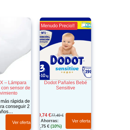
¡¡ Menudo Precio!!
X – Lámpara
Dodot Pañales Bebé
con sensor de
Sensitive
vimiento
 más rápida de
ra conseguir 2
años…
69,74
€
77,49
€
Ahorras:
Ver oferta
Ver oferta
7,75
€
(10%)