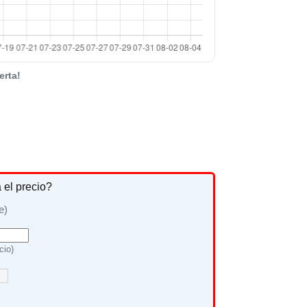
erta!
a el precio?
e)
cio)