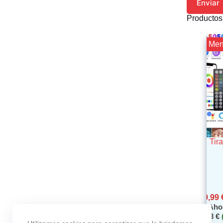
Enviar
Productos
¡¡ Me
Tir
0,99
Aho
0,83
€