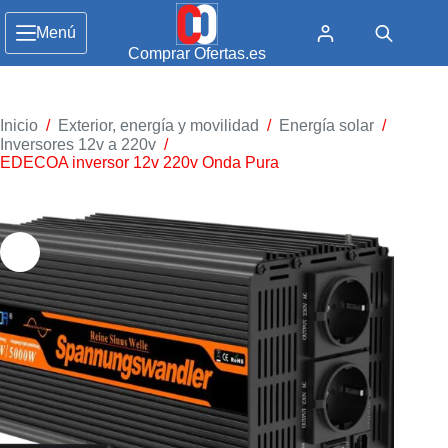
Menú
Comprar Ofertas.es
Inicio
/
Exterior, energía y movilidad
/
Energía solar
/
Inversores 12v a 220v
/
EDECOA inversor 12v 220v Onda Pura