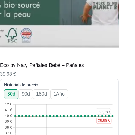
Eco by Naty Pañales Bebé – Pañales
39,98
€
Historial de precio
30d
90d
180d
1Año