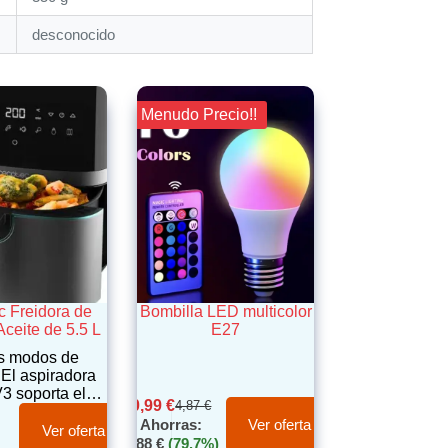
‎desconocido
¡¡ Menudo Precio!!
c Freidora de
Bombilla LED multicolor
Aceite de 5.5 L
E27
s modos de
 El aspiradora
3 soporta el…
0,99
€
4,87
€
Ahorras:
Ver oferta
Ver oferta
3,88
€
(79.7%)