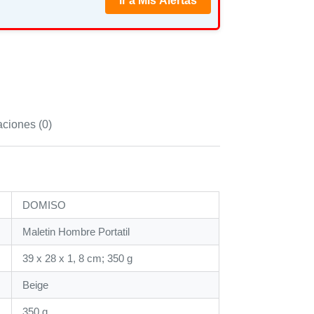
Ir a Mis Alertas
aciones (0)
‎DOMISO
‎Maletin Hombre Portatil
‎39 x 28 x 1, 8 cm; 350 g
‎Beige
‎350 g