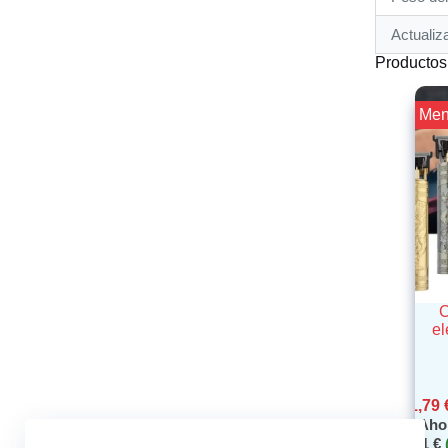
Actualiz
Productos
¡¡ Me
C
el
1,79
Aho
4,91
€