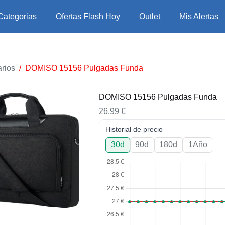
Categorias
Ofertas Flash Hoy
Outlet
Mis Alertas
rios
/
DOMISO 15156 Pulgadas Funda
DOMISO 15156 Pulgadas Funda
26,99
€
Historial de precio
30d
90d
180d
1Año