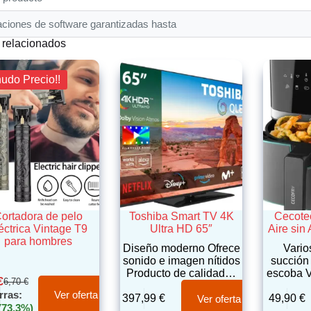
aciones de software garantizadas hasta
 relacionados
nudo Precio!!
ortadora de pelo
Toshiba Smart TV 4K
Cecote
éctrica Vintage T9
Ultra HD 65″
Aire sin 
para hombres
Diseño moderno Ofrece
Vario
sonido e imagen nítidos
succión
Producto de calidad…
escoba V
€
6,70
€
rras:
Ver oferta
397,99
€
49,90
€
Ver oferta
(73.3%)