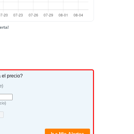
erta!
a el precio?
e)
cio)