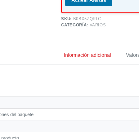
Activar Alertas
SKU:
B0BX5ZQRLC
CATEGORÍA:
VARIOS
Información adicional
Valor
ones del paquete
 producto