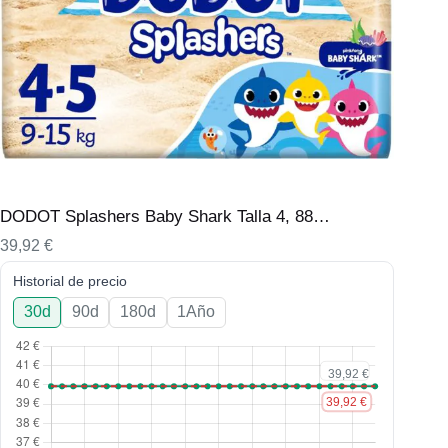
DODOT Splashers Baby Shark Talla 4, 88…
39,92
€
Historial de precio
30d
90d
180d
1Año