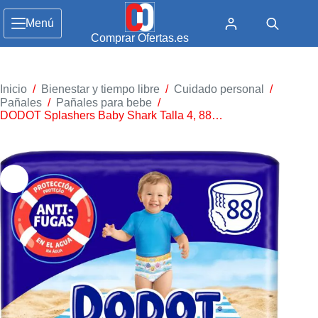
Menú
Comprar Ofertas.es
Inicio
/
Bienestar y tiempo libre
/
Cuidado personal
/
Pañales
/
Pañales para bebe
/
DODOT Splashers Baby Shark Talla 4, 88…