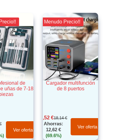
Precio!!
¡¡ Menudo Precio!!
ofesional de
Cargador multifunción
de uñas de 7-18
de 8 puertos
piezas
5,52
€
18,14
€
Ahorras:
€
Ver oferta
12,62
€
Ver oferta
%)
(69.6%)