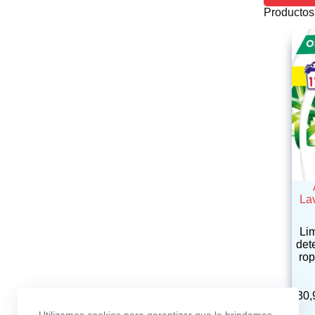
Productos
La
Lim
det
rop
30