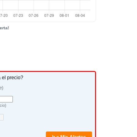
erta!
a el precio?
e)
cio)