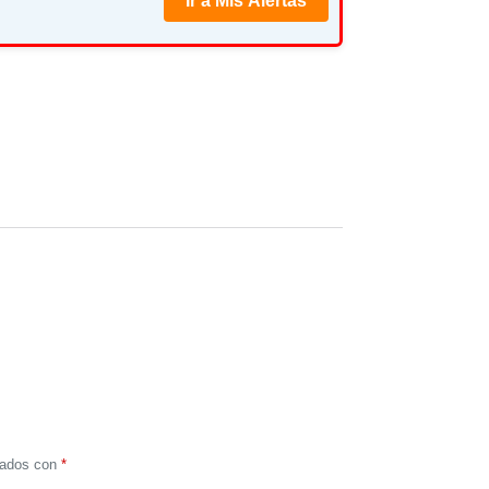
Ir a Mis Alertas
cados con
*