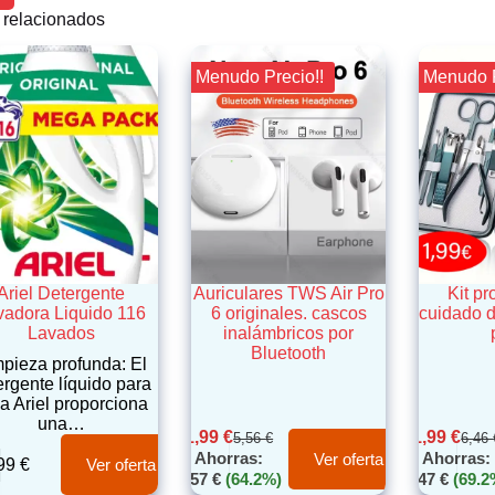
 relacionados
¡¡ Menudo Precio!!
¡¡ Menudo 
Ariel Detergente
Auriculares TWS Air Pro
Kit pr
vadora Liquido 116
6 originales. cascos
cuidado 
Lavados
inalámbricos por
Bluetooth
pieza profunda: El
ergente líquido para
a Ariel proporciona
una…
1,99
€
1,99
€
5,56
€
6,46
Ahorras:
Ahorras:
Ver oferta
,99
€
Ver oferta
3,57
€
(64.2%)
4,47
€
(69.2