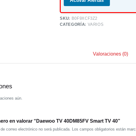
Activar Alertas
SKU:
B0F9XCF3Z2
CATEGORÍA:
VARIOS
Valoraciones (0)
iones
Ver Oferta
raciones aún.
imero en valorar “Daewoo TV 40DM85FV Smart TV 40”
 de correo electrónico no será publicada.
Los campos obligatorios están mar