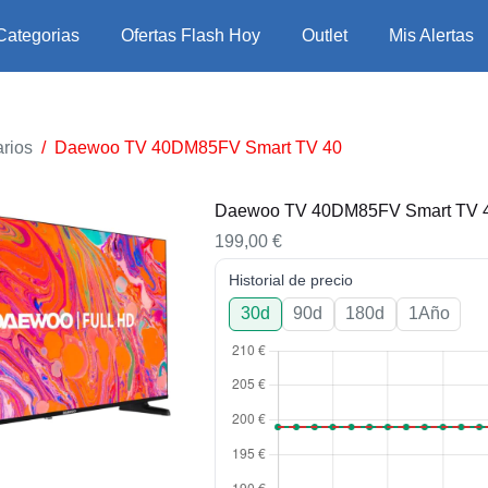
Categorias
Ofertas Flash Hoy
Outlet
Mis Alertas
rios
/
Daewoo TV 40DM85FV Smart TV 40
Daewoo TV 40DM85FV Smart TV 
199,00
€
Historial de precio
30d
90d
180d
1Año