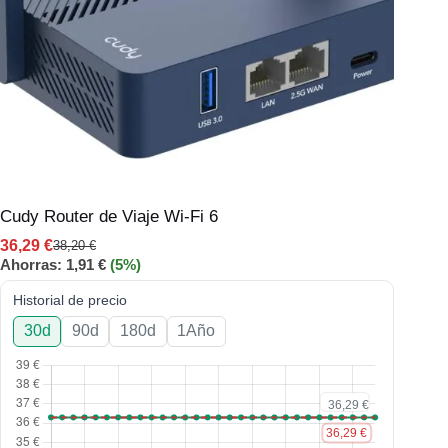
Cudy Router de Viaje Wi-Fi 6
36,29
€
38,20
€
Ahorras:
1,91
€
(5%)
Historial de precio
30d
90d
180d
1Año