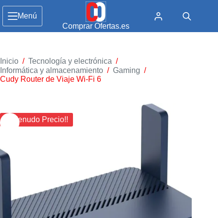
Menú
Comprar Ofertas.es
Inicio
/
Tecnología y electrónica
/
Informática y almacenamiento
/
Gaming
/
Cudy Router de Viaje Wi-Fi 6
¡¡ Menudo Precio!!