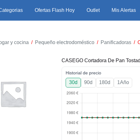
Categorias
Ofertas Flash Hoy
Outlet
Mis Alertas
ogar y cocina
/
Pequeño electrodoméstico
/
Panificadoras
/
CASEGO Cortadora De Pan Tosta
Historial de precio
30d
90d
180d
1Año