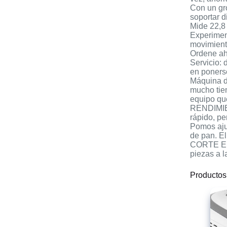
Con un gr
soportar d
Mide 22,8
Experiment
movimient
Ordene ah
Servicio: 
en ponerse
Máquina de
mucho tie
equipo qu
RENDIMIEN
rápido, pe
Pomos ajus
de pan. El
CORTE EFI
piezas a l
Productos