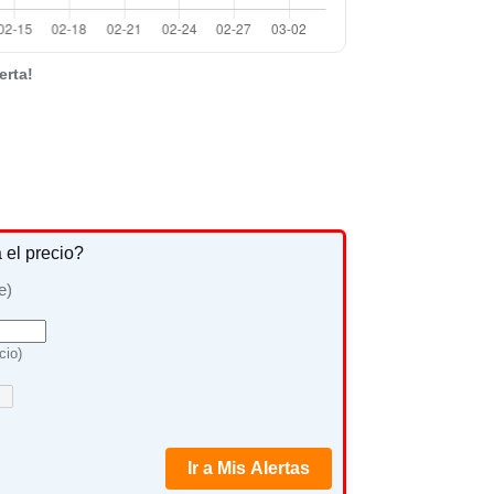
erta!
a el precio?
e)
cio)
Ir a Mis Alertas