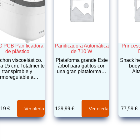
 PCB Panificadora
Panificadora Automática
Princes
de plástico
de 710 W
chon viscoelástico.
Plataforma grande Este
Snack he
ra 15 cm. Totalmente
árbol para gatitos con
buey
transpirable y
una gran plataforma…
Al
ermoregulable a…
,19
€
139,99
€
77,59
€
Ver oferta
Ver oferta