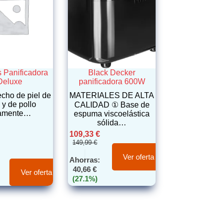
s Panificadora
Black Decker
Deluxe
panificadora 600W
cho de piel de
MATERIALES DE ALTA
 y de pollo
CALIDAD ① Base de
tamente…
espuma viscoelástica
sólida…
109,33
€
149,99
€
Ver oferta
Ahorras:
40,66
€
Ver oferta
(27.1%)