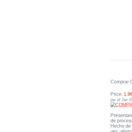
Comprar O
Price:
1.9
(as of Jan 
Presentamo
de procesa
Hecho de a
vez, ahorr