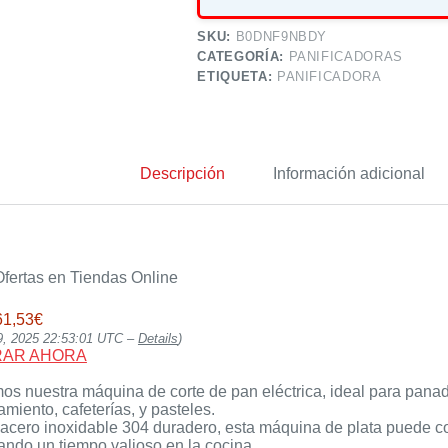
SKU:
B0DNF9NBDY
CATEGORÍA:
PANIFICADORAS
ETIQUETA:
PANIFICADORA
Descripción
Información adicional
fertas en Tiendas Online
61,53€
29, 2025 22:53:01 UTC –
Details
)
s nuestra máquina de corte de pan eléctrica, ideal para panade
miento, cafeterías, y pasteles.
cero inoxidable 304 duradero, esta máquina de plata puede cor
ando un tiempo valioso en la cocina.