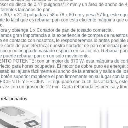
osor de disco de 0,47 pulgadas/12 mm y un área de ancho de 4
iferentes tamaños de pan.
 x 30,7 x 31,4 pulgadas / 58 x 78 x 80 cm y pesa 57 kg, este 
e lo fácil que es rebanar pan con esta eficiente máquina que 
o.
ora y obtenga 1 x Cortador de pan de tostado comercial.
damos gran importancia a la experiencia de compra de nuestros 
 en contacto con nosotros, le responderemos lo antes posible 
 corte de pan eléctrica: nuestro cortador de pan comercial pue
mpo y no ocupa demasiado espacio en su cocina. Rebanar pan e
e puede rebanar pan en un solo movimiento.
TO POTENTE: con un motor de 370 W, esta máquina de corte g
rfecto para horas ocupadas. El motor de cobre puro es energétic
tables: ajuste fácilmente el ancho de la entrada y salida de lo
 botón superior mantiene el pan firmemente en su lugar con la p
CIENTE Y EFICIENTE: equipado con cuchillas afiladas, este c
a vez con un grosor de 12 mm. Cada rebanada es precisa y libre
 relacionados