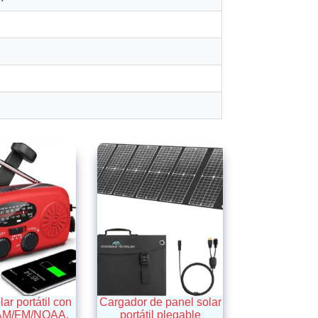
ar portátil con
Cargador de panel solar
 AM/FM/NOAA.
portátil plegable