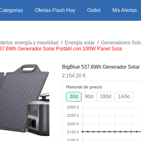
Categorias
Ofertas Flash Hoy
Outlet
Mis Alertas
terior, energía y movilidad
/
Energía solar
/
Generadores Solar
37.6Wh Generador Solar Portátil con 100W Panel Sola
BigBlue 537.6Wh Generador Solar 
2.154,20
€
Historial de precio
30d
90d
180d
1Año