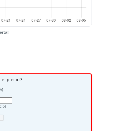
erta!
a el precio?
e)
cio)