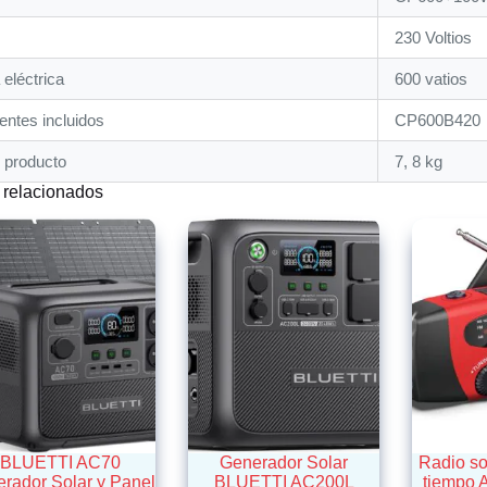
‎230 Voltios
 eléctrica
‎600 vatios
ntes incluidos
‎CP600B420
 producto
‎7, 8 kg
 relacionados
BLUETTI AC70
Generador Solar
Radio sol
rador Solar y Panel
BLUETTI AC200L
tiempo