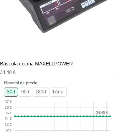
Báscula cocina MAXELLPOWER
34,48
€
Historial de precio
30d
90d
180d
1Año