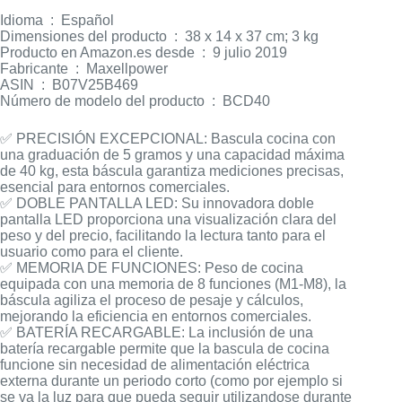
Idioma ‏ : ‎ Español
Dimensiones del producto ‏ : ‎ 38 x 14 x 37 cm; 3 kg
Producto en Amazon.es desde ‏ : ‎ 9 julio 2019
Fabricante ‏ : ‎ Maxellpower
ASIN ‏ : ‎ B07V25B469
Número de modelo del producto ‏ : ‎ BCD40
✅ PRECISIÓN EXCEPCIONAL: Bascula cocina con
una graduación de 5 gramos y una capacidad máxima
de 40 kg, esta báscula garantiza mediciones precisas,
esencial para entornos comerciales.
✅ DOBLE PANTALLA LED: Su innovadora doble
pantalla LED proporciona una visualización clara del
peso y del precio, facilitando la lectura tanto para el
usuario como para el cliente.
✅ MEMORIA DE FUNCIONES: Peso de cocina
equipada con una memoria de 8 funciones (M1-M8), la
báscula agiliza el proceso de pesaje y cálculos,
mejorando la eficiencia en entornos comerciales.
✅ BATERÍA RECARGABLE: La inclusión de una
batería recargable permite que la bascula de cocina
funcione sin necesidad de alimentación eléctrica
externa durante un periodo corto (como por ejemplo si
se va la luz para que pueda seguir utilizandose durante