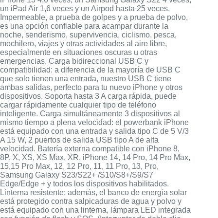
un iPad Air 1,6 veces y un Airpod hasta 25 veces.
Impermeable, a prueba de golpes y a prueba de polvo,
es una opción confiable para acampar durante la
noche, senderismo, supervivencia, ciclismo, pesca,
mochilero, viajes y otras actividades al aire libre,
especialmente en situaciones oscuras u otras
emergencias. Carga bidireccional USB C y
compatibilidad: a diferencia de la mayoría de USB C
que solo tienen una entrada, nuestro USB C tiene
ambas salidas, perfecto para tu nuevo iPhone y otros
dispositivos. Soporta hasta 3 A carga rápida, puede
cargar rápidamente cualquier tipo de teléfono
inteligente. Carga simultáneamente 3 dispositivos al
mismo tiempo a plena velocidad: el powerbank iPhone
está equipado con una entrada y salida tipo C de 5 V/3
A 15 W, 2 puertos de salida USB tipo A de alta
velocidad. Batería externa compatible con iPhone 8,
8P, X, XS, XS Max, XR, iPhone 14, 14 Pro, 14 Pro Max,
15,15 Pro Max, 12, 12 Pro, 11, 11 Pro, 13, Pro,
Samsung Galaxy S23/S22+ /S10/S8+/S9/S7
Edge/Edge + y todos los dispositivos habilitados.
Linterna resistente: además, el banco de energía solar
está protegido contra salpicaduras de agua y polvo y
está equipado con una linterna, lámpara LED integrada