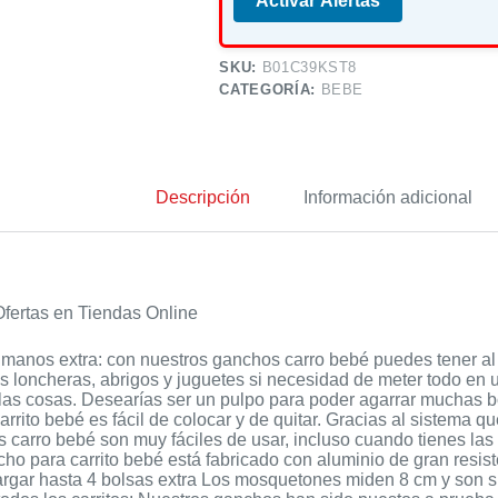
Activar Alertas
SKU:
B01C39KST8
CATEGORÍA:
BEBE
Descripción
Información adicional
fertas en Tiendas Online
manos extra: con nuestros ganchos carro bebé puedes tener al 
as loncheras, abrigos y juguetes si necesidad de meter todo en 
 las cosas. Desearías ser un pulpo para poder agarrar muchas 
rrito bebé es fácil de colocar y de quitar. Gracias al sistema q
 carro bebé son muy fáciles de usar, incluso cuando tienes la
o para carrito bebé está fabricado con aluminio de gran resiste
rgar hasta 4 bolsas extra Los mosquetones miden 8 cm y son si