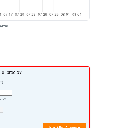
erta!
a el precio?
e)
cio)