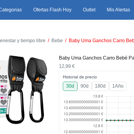
Categorias
Ofertas Flash Hoy
Outlet
Mis Alertas
enestar y tiempo libre
/
Bebe
/
Baby Uma Ganchos Carro Be
Baby Uma Ganchos Carro Bebé P
12,99
€
Historial de precio
30d
90d
180d
1Año