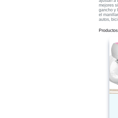
ajustan a 
mejores si
gancho y l
el manilla
autos, bic
Productos