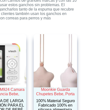
 con carritos de grandes marcas y con las 10
s usar estos ganchos sin problemas. El
ngancharlos tanto de la espuma que recubre
os clientes también usan los ganchos en
 con correas para perros y más
VM924 Camara
Moonkie Guarda
ancia Bebe,
Chupetes Bebe, Porta
ÍA DE LARGA
100% Material Seguro
ÓN PARA EL
Fabricado 100% en
OR DE BEBÉ
silicona alimentaria,