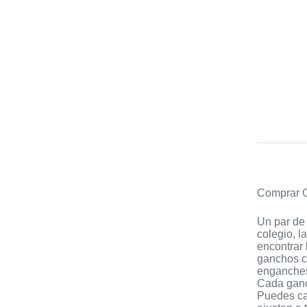
Comprar O
Un par de 
colegio, l
encontrar
ganchos ca
enganches
Cada ganch
Puedes ca