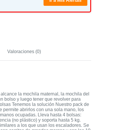
Ir a Mis Alertas
Valoraciones (0)
alcance la mochila maternal, la mochila del
un bolso y luego tener que revolver para
bolsas Tenemos la solución Nuestro pack de
ue permite abrirlos con una sola mano, los
s manos ocupadas. Lleva hasta 4 bolsas:
ncia (no plástico) y soporta hasta 5 kg.
milares a los que usan los escaladores. Se