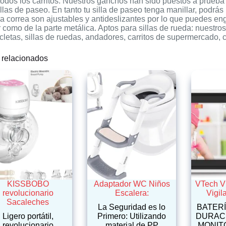
todos los carritos: Nuestros ganchos han sido puestos a prueba
llas de paseo. En tanto tu silla de paseo tenga manillar, podrá
a correa son ajustables y antideslizantes por lo que puedes e
r como de la parte metálica. Aptos para sillas de rueda: nuestr
icletas, sillas de ruedas, andadores, carritos de supermercado,
 relacionados
KISSBOBO
Adaptador WC Niños
VTech 
revolucionario
Escalera:
Vigil
Sacaleches
La Seguridad es lo
BATER
Ligero portátil,
Primero: Utilizando
DURACI
revolucionario
material de PP
MONIT