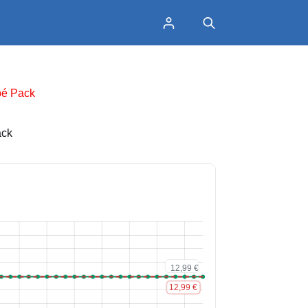
bé Pack
ack