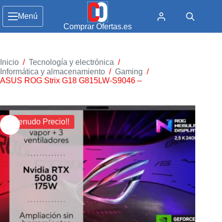
Menú
Comprar Ofertas.es
Inicio
/
Tecnología y electrónica
/
Informática y almacenamiento
/
Gaming
/
ASUS ROG Strix G18 G815LW-S9046 –
¡¡ Menudo Precio!!