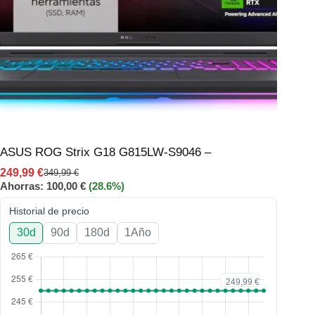
ASUS ROG Strix G18 G815LW-S9046 –
249,99
€
349,99
€
Ahorras:
100,00
€
(28.6%)
Historial de precio
30d
90d
180d
1Año