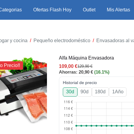
Categorias
Ofertas Flash Hoy
Outlet
Mis Alertas
ogar y cocina
/
Pequeño electrodoméstico
/
Envasadoras al v
Alfa Máquina Envasadora
o Precio!!
109,00
€
129,90
€
Ahorras:
20,90
€
(16.1%)
Historial de precio
30d
90d
180d
1Año