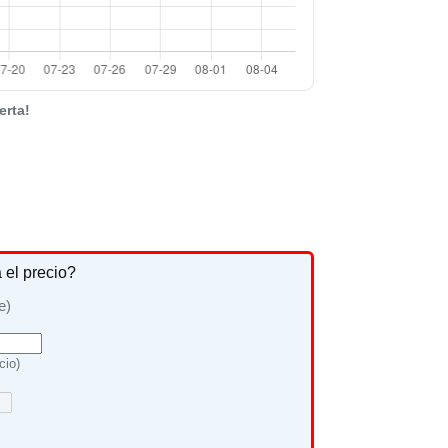
erta!
a el precio?
e)
cio)