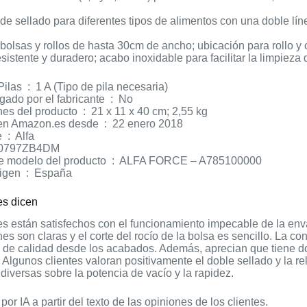
 de sellado para diferentes tipos de alimentos con una doble lín
bolsas y rollos de hasta 30cm de ancho; ubicación para rollo y 
esistente y duradero; acabo inoxidable para facilitar la limpiez
BOLSAS Pilas ‏ : ‎ 1 A (Tipo de pila necesaria)
Descatalogado por el fabricante ‏ : ‎ No
Dimensiones del producto ‏ : ‎ 21 x 11 x 40 cm; 2,55 kg
Producto en Amazon.es desde ‏ : ‎ 22 enero 2018
Fabricante ‏ : ‎ Alfa
‏ : ‎ B0797ZB4DM
Número de modelo del producto ‏ : ‎ ALFA FORCE – A785100000
País de origen ‏ : ‎ España
es dicen
es están satisfechos con el funcionamiento impecable de la env
nes son claras y el corte del rocío de la bolsa es sencillo. La c
de calidad desde los acabados. Además, aprecian que tiene dos
 Algunos clientes valoran positivamente el doble sellado y la r
diversas sobre la potencia de vacío y la rapidez.
or IA a partir del texto de las opiniones de los clientes.