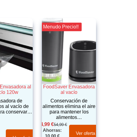
¡¡ Menudo Precio!!
Envasadora al
FoodSaver Envasadora
cío 120w
al vacío
sadora de
Conservación de
os al vacío de
alimentos elimina el aire
ra conservar…
para mantener los
alimentos…
44,99
€
54,99
€
Ahorras:
Ver oferta
10,00
€