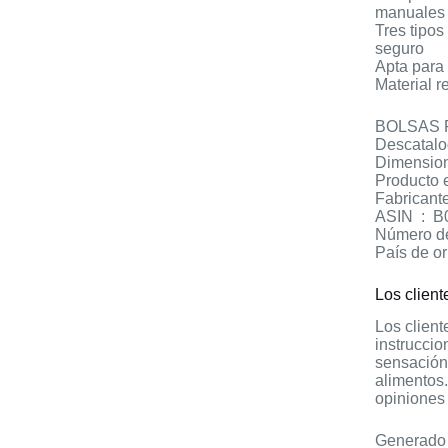
manuales
Tres tipos
seguro
Apta para 
Material r
ASIN 
Los client
Los client
instruccio
sensación 
alimentos.
opiniones 
Generado p