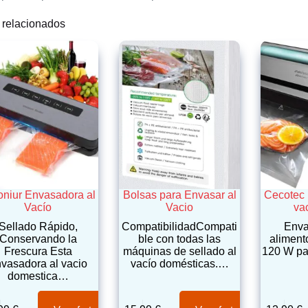
 relacionados
oniur Envasadora al
Bolsas para Envasar al
Cecotec 
Vacío
Vacio
va
Sellado Rápido,
CompatibilidadCompati
Enva
Conservando la
ble con todas las
aliment
Frescura Esta
máquinas de sellado al
120 W pa
vasadora al vacio
vacío domésticas.…
domestica…