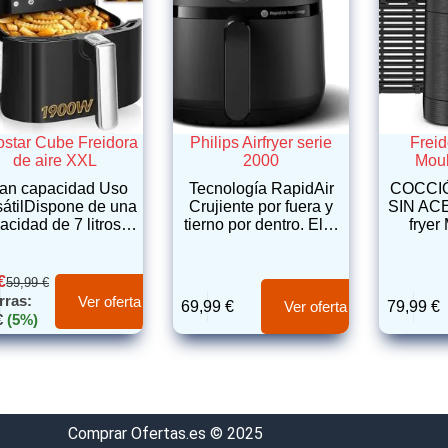
ostar Cube Freidora
Philips Airfryer serie
Freid
de aire XXL
2000
Moul
an capacidad Uso
Tecnología RapidAir
COCCIÓ
sátilDispone de una
Crujiente por fuera y
SIN ACE
acidad de 7 litros…
tierno por dentro. El…
frye
€
59,99
€
rras:
Ver oferta
69,99
€
79,99
€
Ver oferta
€
(5%)
Comprar Ofertas.es © 2025