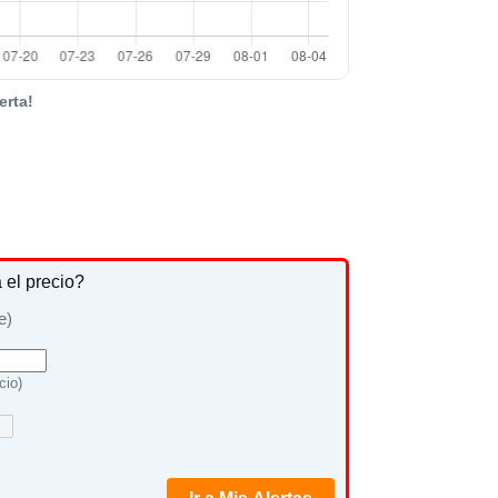
erta!
a el precio?
e)
cio)