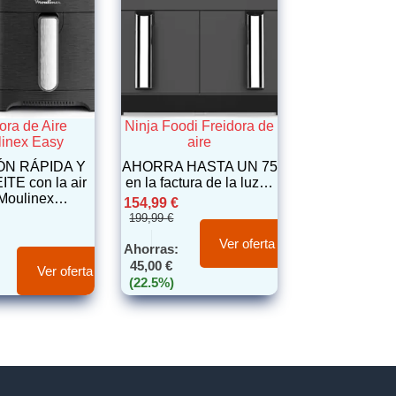
ora de Aire
Ninja Foodi Freidora de
inex Easy
aire
N RÁPIDA Y
AHORRA HASTA UN 75
ITE con la air
en la factura de la luz…
r Moulinex…
154,99
€
199,99
€
Ver oferta
Ahorras:
45,00
€
Ver oferta
(22.5%)