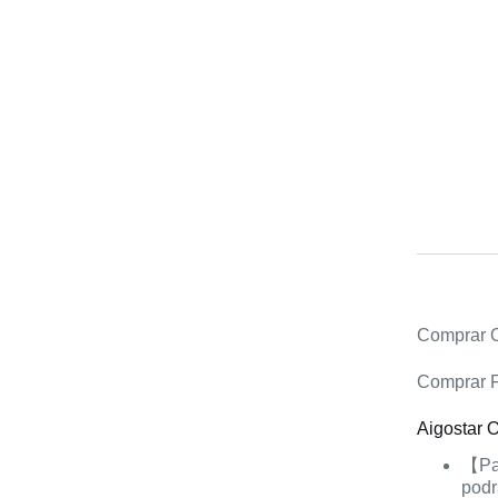
Comprar O
Comprar F
Aigostar O
【Pan
podr