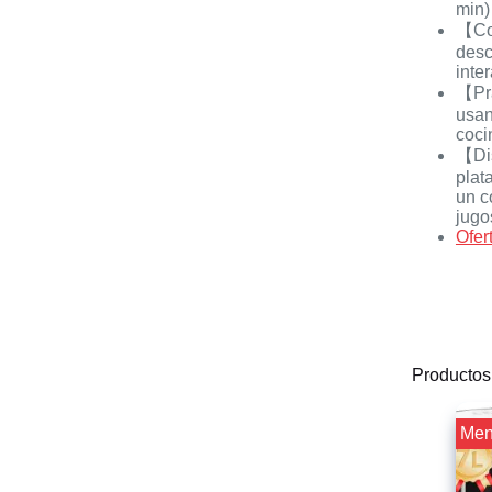
min)
【Com
desc
inte
【Prá
usan
coci
【Dis
plat
un c
jugo
Ofer
Productos
¡¡ Me