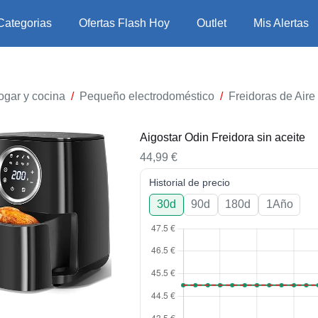
Categorias
Ofertas Flash Hoy
Outlet
Mis Alertas
ogar y cocina
/
Pequeño electrodoméstico
/
Freidoras de Aire
Aigostar Odin Freidora sin aceite
44,99
€
Historial de precio
30d
90d
180d
1Año