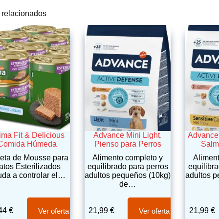
 relacionados
ima Fit & Delicious
Advance Mini Light.
Advance 
Comida Húmeda
Pienso para Perros
Salm
eta de Mousse para
Alimento completo y
Alimen
atos Esterilizados
equilibrado para perros
equilibr
da a controlar el…
adultos pequeños (10kg)
adultos 
de…
,44
€
21,99
€
21,99
€
Ver oferta
Ver oferta