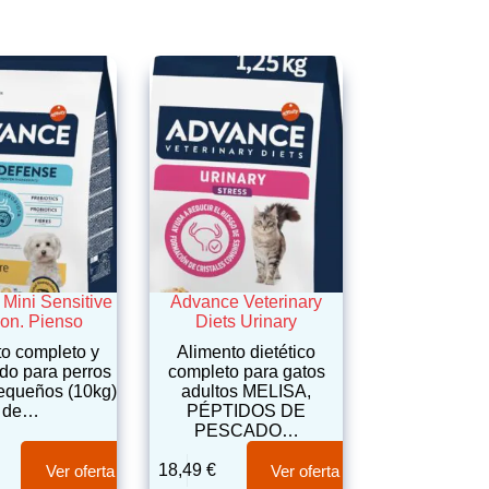
Mini Sensitive
Advance Veterinary
on. Pienso
Diets Urinary
to completo y
Alimento dietético
ado para perros
completo para gatos
pequeños (10kg)
adultos MELISA,
de…
PÉPTIDOS DE
PESCADO…
18,49
€
Ver oferta
Ver oferta