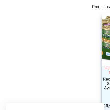
Productos
Ult
Rec
G
Ayu
19