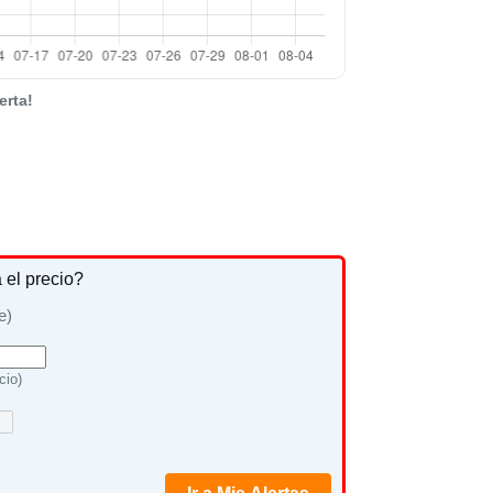
erta!
a el precio?
e)
cio)