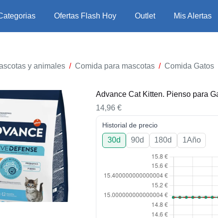
Categorias
Ofertas Flash Hoy
Outlet
Mis Alertas
ascotas y animales
/
Comida para mascotas
/
Comida Gatos
Advance Cat Kitten. Pienso para Ga
14,96
€
Historial de precio
30d
90d
180d
1Año