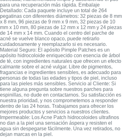
para una recuperación más rápida. Embalaje
Detallado: Cada paquete incluye un total de 264
pegatinas con diferentes diámetros: 32 piezas de 8 mm
x 8 mm, 96 piezas de 9 mm x 9 mm, 32 piezas de 10
mm x 10 mm, 80 piezas de 12 mm x 12 mm y 24 piezas
de 14 mm x 14 mm. Cuando el centro del parche de
acné se vuelve blanco opaco, puede retirarlo
cuidadosamente y reemplazarlo si es necesario.
Material Seguro: El apósito Pimple Patches es un
apósito hidrocoloide enriquecido con esencia de árbol
de té, con ingredientes naturales que ofrecen un efecto
calmante sobre el acné vulgar. Libre de pigmentos,
fragancias e ingredientes sensibles, es adecuado para
personas de todas las edades y tipos de piel, incluso
para las pieles más sensibles. Servicio al Cliente: Si
tiene alguna pregunta sobre nuestros parches para
espinillas, no dude en contactarnos. Su satisfacción es
nuestra prioridad, y nos comprometemos a responder
dentro de las 24 horas. Trabajamos para ofrecer los
mejores productos y servicios a nuestros clientes.
Impermeable: Los Acne Patch hidrocoloides ultrafinos
no dan a la piel una sensación áspera y resisten el
agua sin despegarse fácilmente. Una vez retirados, no
dejan marcas en la piel.