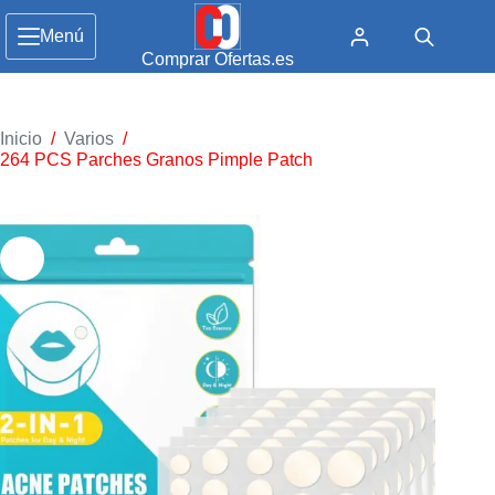
Menú
Comprar Ofertas.es
Inicio
/
Varios
/
264 PCS Parches Granos Pimple Patch