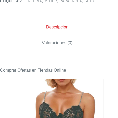
ETIQUETAS:
LENCERIA
,
MUJER
,
PARA
,
ROPA
,
SEXY
Descripción
Valoraciones (0)
Comprar Ofertas en Tiendas Online