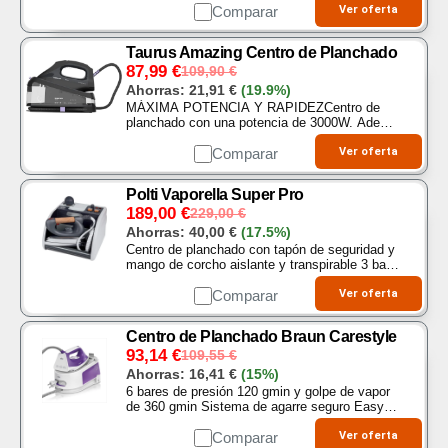
los tejidos difíciles o gruesos reduciendo el
Comparar
Ver oferta
tiempo…
Taurus Amazing Centro de Planchado
87,99
€
109,90
€
Ahorras:
21,91
€
(19.9%)
MÁXIMA POTENCIA Y RAPIDEZCentro de
planchado con una potencia de 3000W. Además
gracias a la función Quick Start estará listo
para usar en solo 30 segundos…
Comparar
Ver oferta
Polti Vaporella Super Pro
189,00
€
229,00
€
Ahorras:
40,00
€
(17.5%)
Centro de planchado con tapón de seguridad y
mango de corcho aislante y transpirable 3 bares
de presión e indicador de falta de agua y vapor
listo Suela de aluminio Alfombrilla…
Comparar
Ver oferta
Centro de Planchado Braun Carestyle
93,14
€
109,55
€
Ahorras:
16,41
€
(15%)
6 bares de presión 120 gmin y golpe de vapor
de 360 gmin Sistema de agarre seguro Easy
Lock, y almacenamiento de cable inteligente
Tanque de agua de 1. 5 L Suela FreeGlide 3 D
Comparar
Ver oferta