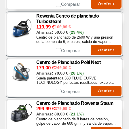
no se desenrosca si hay una mínima presión
Comparar
Ver oferta
residual en el interior de la caldera…
Rowenta Centro de planchado
Turbosteam
119,99
€
169,99
€
Ahorras:
50,00
€
(29.4%)
Centro de planchado de 2600 W y una presión
de la bomba de 6, 5 bares, salida de vapor
continua de hasta 120 gmin, y golpe de vapor
extrapotente de 350 gmin y mayor salida de
Comparar
Ver oferta
vapor…
Centro de Planchado Polti Next
179,00
€
249,00
€
Ahorras:
70,00
€
(28.1%)
Suela patentada 360 FLUID CURVE
TECHNOLOGY perfectos resultados, excelente
deslizamiento, distribución uniforme del vapor,
forma redondeada para un planchado
Comparar
Ver oferta
multidireccional que supera los…
Centro de Planchado Rowenta Steam
299,99
€
379,99
€
Ahorras:
80,00
€
(21.1%)
Centro de planchado de 8 bares de presión,
golpe de vapor de 600 gmin y salida de vapor
de 150 gmin, elimina las arrugas en planchar