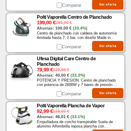
gracias a su potencia de vapor. Con la
revolucionaria tecnología PowerSteam, ¡no hay
Comparar
Ver oferta
arruga que se le resista!…
Polti Vaporella Centro de Planchado
199,00
€
299,00
€
Ahorras:
100,00
€
(33.4%)
Centro de planchado con caldera de autonomía
ilimitada hasta 7, 2 bar, con diseño Made in
Italy Función ECO para reducir el consumo de
energía en un 29 y el consumo de agua en el
Comparar
Ver oferta
26…
Ufesa Digital Care Centro de
Planchado
79,99
€
119,99
€
Ahorras:
40,00
€
(33.3%)
POTENCIA Y PRESIÓN. Centro de planchado
con potencia de 2600W y 7 bares de presión.
Listo para usar en tan solo 3 minutos SALIDA
DE VAPOR. Con dos modos ECO y MAX. En
Comparar
Ver oferta
el modo MAX…
Polti Vaporella Plancha de Vapor
92,99
€
139,00
€
Ahorras:
46,01
€
(33.1%)
Empuñadura de corcho transpirable Suela de
aluminio Alfombrilla reposa plancha con
insertos de silicona, El tapón de Polti Vaporella