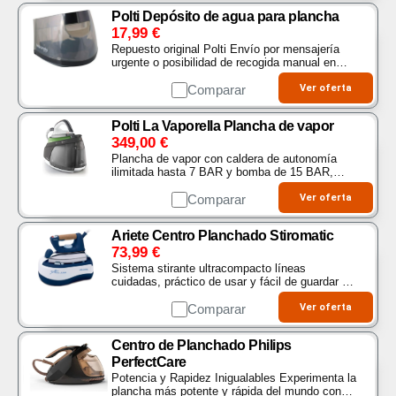
Polti Depósito de agua para plancha
17,99
€
Repuesto original Polti Envío por mensajería
urgente o posibilidad de recogida manual en
Palermo Depósito bidón contenedor recipiente
recipiente agua para plancha de vapor…
Comparar
Ver oferta
Polti La Vaporella Plancha de vapor
349,00
€
Plancha de vapor con caldera de autonomía
ilimitada hasta 7 BAR y bomba de 15 BAR,
calentamiento rápido en 2 minutos, depósito de
1, 4 L y auto apagado después de 10 minutos,
Comparar
Ver oferta
Made in Italy…
Ariete Centro Planchado Stiromatic
73,99
€
Sistema stirante ultracompacto líneas
cuidadas, práctico de usar y fácil de guardar en
cualquier lugar, incluso en espacios reducidos
Gracias a la placa de aluminio que se desliza…
Comparar
Ver oferta
Centro de Planchado Philips
PerfectCare
Potencia y Rapidez Inigualables Experimenta la
plancha más potente y rápida del mundo con el