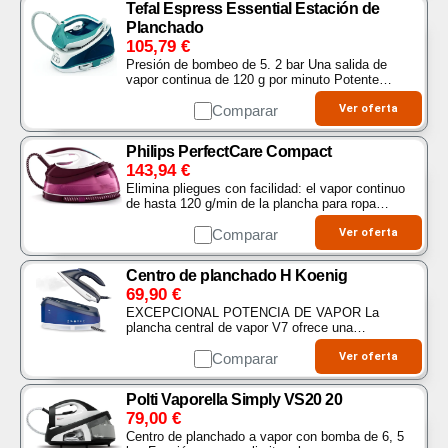
Tefal Espress Essential Estación de
Planchado
105,79
€
Presión de bombeo de 5. 2 bar Una salida de
vapor continua de 120 g por minuto Potente
golpe de vapor de 280 g por minuto para
resultados rápidos…
Comparar
Ver oferta
Philips PerfectCare Compact
143,94
€
Elimina pliegues con facilidad: el vapor continuo
de hasta 120 g/min de la plancha para ropa
elimina el esfuerzo al planchar – Verás los
pliegues desaparecer con un golpe de vapor
Comparar
Ver oferta
adicional de hasta 400…
Centro de planchado H Koenig
69,90
€
EXCEPCIONAL POTENCIA DE VAPOR La
plancha central de vapor V7 ofrece una
extraordinaria presión de vapor de 5, 5 bares, lo
que garantiza unos resultados de planchado
Comparar
Ver oferta
impecables, incluso…
Polti Vaporella Simply VS20 20
79,00
€
Centro de planchado a vapor con bomba de 6, 5