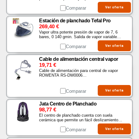
Philips PerfectCare Elite Plus. Su golpe de
vapor de hasta 600 g y tecnología
Comparar
Ver oferta
OptimalTEMP…
Estación de planchado Tefal Pro
269,40
€
Vapor ultra potente presión de vapor de 7, 6
bares, 0 140 gmin. Salida de vapor variable
para un rendimiento altamente eficiente y un
extra potente 550 gmin. Golpe de vapor para
Comparar
Ver oferta
suavizar…
Cable de alimentación central vapor
19,71
€
Cable de alimentación para central de vapor
ROWENTA RS-DW0006…
Comparar
Ver oferta
Jata Centro de Planchado
98,77
€
El centro de planchado cuenta con suela
cerámica que permite un fácil deslizamiento
sobre la ropa que se está planchando Su
rendimiento es equivalente a un sistema de
Comparar
Ver oferta
caldera de 7 bares…