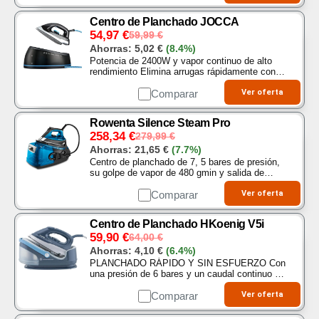
para planchar…
Centro de Planchado JOCCA
54,97
€
59,99
€
Ahorras:
5,02
€
(8.4%)
Potencia de 2400W y vapor continuo de alto
rendimiento Elimina arrugas rápidamente con un
flujo de vapor constante, ideal para todo tipo de
tejidos, desde los más gruesos hasta los…
Comparar
Ver oferta
Rowenta Silence Steam Pro
258,34
€
279,99
€
Ahorras:
21,65
€
(7.7%)
Centro de planchado de 7, 5 bares de presión,
su golpe de vapor de 480 gmin y salida de
vapor de 140 gmin, eliminarán hasta las arrugas
más rebeldes para planchar los tejidos más
Comparar
Ver oferta
difíciles..
Centro de Planchado HKoenig V5i
59,90
€
64,00
€
Ahorras:
4,10
€
(6.4%)
PLANCHADO RÁPIDO Y SIN ESFUERZO Con
una presión de 6 bares y un caudal continuo de
100 gmin, la plancha de vapor H. Koenig V5i
proporciona un vapor potente y continuo para
Comparar
Ver oferta
eliminar incluso…