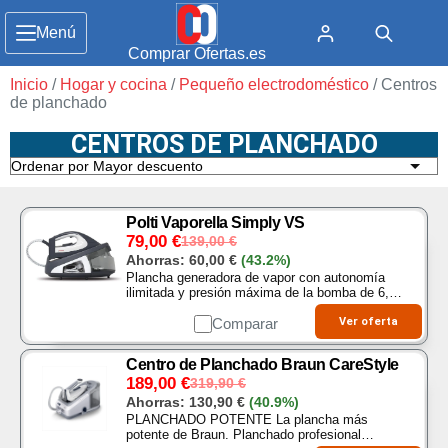
Menú
Comprar Ofertas.es
Inicio
/
Hogar y cocina
/
Pequeño electrodoméstico
/ Centros
de planchado
CENTROS DE PLANCHADO
Polti Vaporella Simply VS
79,00
€
139,00
€
Ahorras:
60,00
€
(43.2%)
Plancha generadora de vapor con autonomía
ilimitada y presión máxima de la bomba de 6, 5
BAR Función ECO para reducir el consumo de
energía en un 25 y el consumo de agua…
Comparar
Ver oferta
Centro de Planchado Braun CareStyle
189,00
€
319,90
€
Ahorras:
130,90
€
(40.9%)
PLANCHADO POTENTE La plancha más
potente de Braun. Planchado profesional