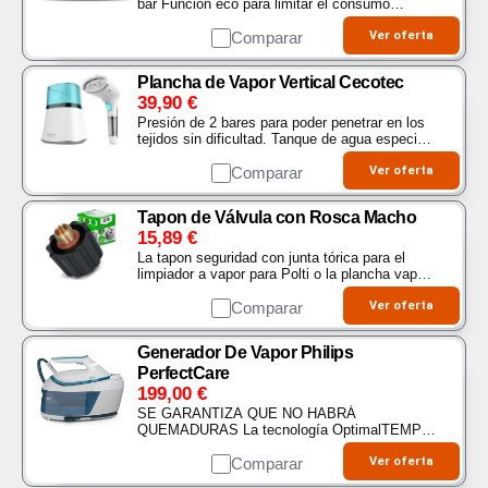
bar Función eco para limitar el consumo
Autonomía ilimitada Suela de cerámica para un
mayor deslizamiento Orificios concentrados por
Comparar
Ver oferta
toda…
Plancha de Vapor Vertical Cecotec
39,90
€
Presión de 2 bares para poder penetrar en los
tejidos sin dificultad. Tanque de agua especial
para realizar varios llenados sin moverte del
sitio gracias a su novedoso llenado…
Comparar
Ver oferta
Tapon de Válvula con Rosca Macho
15,89
€
La tapon seguridad con junta tórica para el
limpiador a vapor para Polti o la plancha vapor
garantiza el control del vapor y la seguridad de
uso. Característica Rosca macho 38. Presión…
Comparar
Ver oferta
Generador De Vapor Philips
PerfectCare
199,00
€
SE GARANTIZA QUE NO HABRÁ
QUEMADURAS La tecnología OptimalTEMP
garantiza que la plancha generadora de vapor
nunca quemará ningún tejido planchable, ni
Comparar
Ver oferta
siquiera si se deja en reposo sobre…