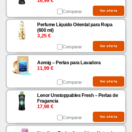
16,99
€
Comparar
Ver oferta
Perfume Líquido Oriental para Ropa
(600 ml)
3,25
€
Comparar
Ver oferta
Aomig – Perlas para Lavadora
11,99
€
Comparar
Ver oferta
Lenor Unstoppables Fresh – Perlas de
Fragancia
17,98
€
Comparar
Ver oferta