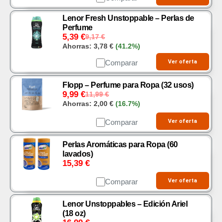
Lenor Fresh Unstoppable – Perlas de
Perfume
5,39
€
9,17
€
Ahorras:
3,78
€
(41.2%)
Comparar
Ver oferta
Flopp – Perfume para Ropa (32 usos)
9,99
€
11,99
€
Ahorras:
2,00
€
(16.7%)
Comparar
Ver oferta
Perlas Aromáticas para Ropa (60
lavados)
15,39
€
Comparar
Ver oferta
Lenor Unstoppables – Edición Ariel
(18 oz)