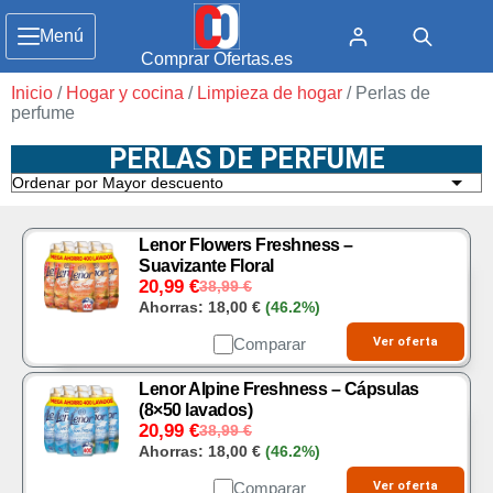
Menú
Comprar Ofertas.es
Inicio
/
Hogar y cocina
/
Limpieza de hogar
/ Perlas de
perfume
PERLAS DE PERFUME
Lenor Flowers Freshness –
Suavizante Floral
20,99
€
38,99
€
Ahorras:
18,00
€
(46.2%)
Comparar
Ver oferta
Lenor Alpine Freshness – Cápsulas
(8×50 lavados)
20,99
€
38,99
€
Ahorras:
18,00
€
(46.2%)
Comparar
Ver oferta