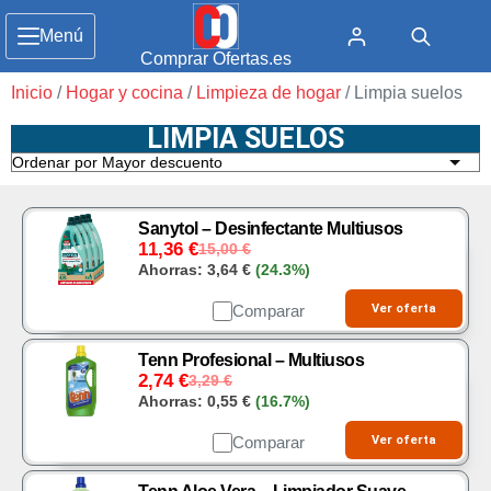
Menú
Comprar Ofertas.es
Inicio
/
Hogar y cocina
/
Limpieza de hogar
/ Limpia suelos
LIMPIA SUELOS
Sanytol – Desinfectante Multiusos
11,36
€
15,00
€
Ahorras:
3,64
€
(24.3%)
Comparar
Ver oferta
Tenn Profesional – Multiusos
2,74
€
3,29
€
Ahorras:
0,55
€
(16.7%)
Comparar
Ver oferta