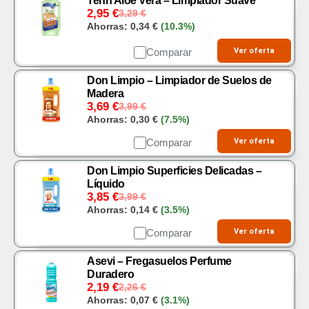
Tenn Aloe Vera – Limpiador Suave
2,95
€
3,29
€
Ahorras:
0,34
€
(10.3%)
Comparar
Ver oferta
Don Limpio – Limpiador de Suelos de
Madera
3,69
€
3,99
€
Ahorras:
0,30
€
(7.5%)
Comparar
Ver oferta
Don Limpio Superficies Delicadas –
Líquido
3,85
€
3,99
€
Ahorras:
0,14
€
(3.5%)
Comparar
Ver oferta
Asevi – Fregasuelos Perfume
Duradero
2,19
€
2,26
€
Ahorras:
0,07
€
(3.1%)