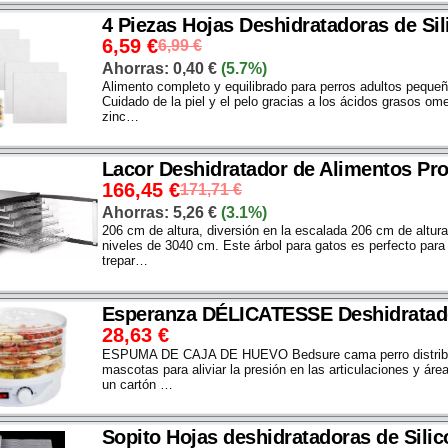
4 Piezas Hojas Deshidratadoras de Si
6,59
€
6,99
€
Ahorras:
0,40
€
(5.7%)
Alimento completo y equilibrado para perros adultos peque
Cuidado de la piel y el pelo gracias a los ácidos grasos ome
zinc…
Lacor Deshidratador de Alimentos Pr
166,45
€
171,71
€
Ahorras:
5,26
€
(3.1%)
206 cm de altura, diversión en la escalada 206 cm de altura.
niveles de 3040 cm. Este árbol para gatos es perfecto para 
trepar…
Esperanza DÉLICATESSE Deshidratad
28,63
€
ESPUMA DE CAJA DE HUEVO Bedsure cama perro distribuy
mascotas para aliviar la presión en las articulaciones y á
un cartón …
Sopito Hojas deshidratadoras de Sili