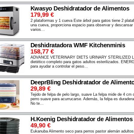
Kwasyo Deshidratador de Alimentos
179,99
€
2 plataformas y 1 cueva Este árbol para gatos tiene 2 pla
una cueva, proporciona espacio para observar y descansar 
varios…
Deshidratadora WMF Kitchenminis
158,77
€
ADVANCE VETERINARY DIETS URINARY STERILIZED LO
dietético completo para gatos adultos esterilizados. ENE
para ayudar a controlar el peso…
DeeprBling Deshidratador de Aliment
29,89
€
Tejido de felpa de pelo largo, suave La felpa mide de 4 cm
perro suave para acurrucarse. Además, la felpa es duradera
No te…
H.Koenig Deshidratador de Alimentos
49,90
€
Eukanuba Alimento seco para perros pastor alemán adultos 