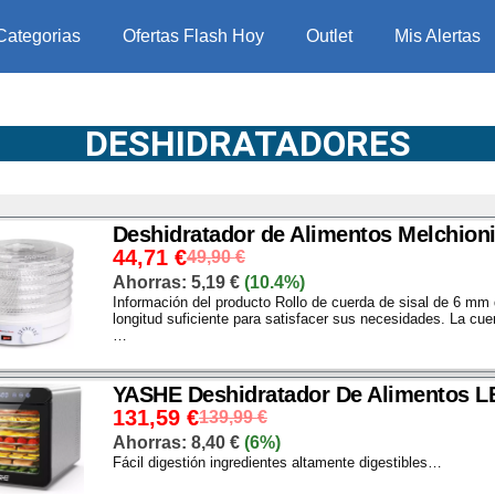
Categorias
Ofertas Flash Hoy
Outlet
Mis Alertas
DESHIDRATADORES
Deshidratador de Alimentos Melchion
44,71
€
49,90
€
Ahorras:
5,19
€
(10.4%)
Información del producto Rollo de cuerda de sisal de 6 mm 
longitud suficiente para satisfacer sus necesidades. La cuer
…
YASHE Deshidratador De Alimentos L
131,59
€
139,99
€
Ahorras:
8,40
€
(6%)
Fácil digestión ingredientes altamente digestibles…