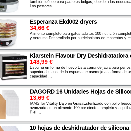
también idóneo para pastores belgas, debido a las necesid
Los pastores…
Esperanza Ekd002 dryers
34,66
€
Alimento completo para gatos adultos 100 nutrición complet
y verduras Desarrollado por nutricionistas de mascotas y r
Klarstein Flavour Dry Deshidratadora
148,99
€
Espuma en forma de huevo Esta cama de jaula para perros 
superior desigual de la espuma se asemeja a la forma de u
capacidad …
DAGORD 16 Unidades Hojas de Silico
13,69
€
IAMS for Vitality Bajo en GrasaEsterilizado con pollo fresc
avanzada es un alimento 100 por ciento completo y equilibr
Piel …
10 hojas de deshidratador de silicona