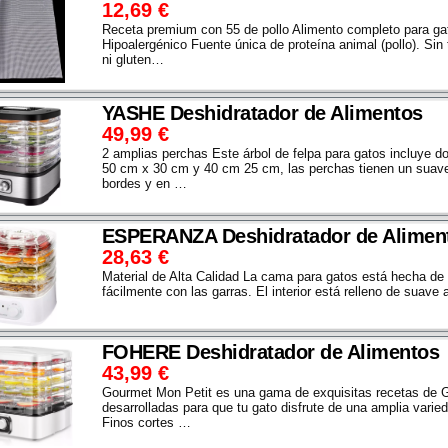
12,69
€
Receta premium con 55 de pollo Alimento completo para gat
Hipoalergénico Fuente única de proteína animal (pollo). Sin 
ni gluten…
YASHE Deshidratador de Alimentos
49,99
€
2 amplias perchas Este árbol de felpa para gatos incluye 
50 cm x 30 cm y 40 cm 25 cm, las perchas tienen un suave
bordes y en …
ESPERANZA Deshidratador de Alimen
28,63
€
Material de Alta Calidad La cama para gatos está hecha de t
fácilmente con las garras. El interior está relleno de suav
FOHERE Deshidratador de Alimentos
43,99
€
Gourmet Mon Petit es una gama de exquisitas recetas de 
desarrolladas para que tu gato disfrute de una amplia vari
Finos cortes …