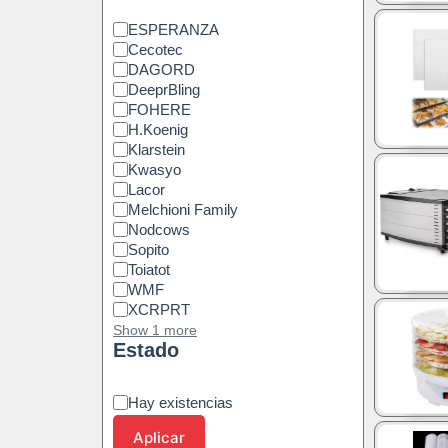
ESPERANZA
Cecotec
DAGORD
DeeprBling
FOHERE
H.Koenig
Klarstein
Kwasyo
Lacor
Melchioni Family
Nodcows
Sopito
Toiatot
WMF
XCRPRT
Show 1 more
Estado
Hay existencias
Aplicar