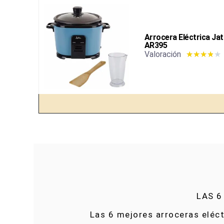
Arrocera Eléctrica Ja
AR395
Valoración
★
★
★
★
★
LAS 6
Las 6 mejores arroceras eléct