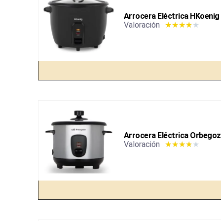
Arrocera Eléctrica HKoeni
Valoración
★
★
★
★
★
Arrocera Eléctrica Orbego
Valoración
★
★
★
★
★