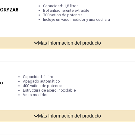
Capacidad: 1,8 litros
g ORYZA8
Bol antiadherente extraíble
700 vatios de potencia
Incluye un vaso medidor y una cuchara
Más Información del producto
Capacidad: 1 litro
Apagado automático
zo
400 vatios de potencia
Estructura de acero inoxidable
Vaso medidor
Más Información del producto